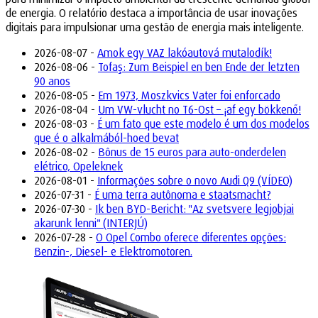
de energia. O relatório destaca a importância de usar inovações
digitais para impulsionar uma gestão de energia mais inteligente.
2026-08-07 -
Amok egy VAZ lakóautová mutalodík!
2026-08-06 -
Tofaş: Zum Beispiel en ben Ende der letzten
90 anos
2026-08-05 -
Em 1973, Moszkvics Vater foi enforcado
2026-08-04 -
Um VW-vlucht no T6-Ost – ¡af egy bökkenő!
2026-08-03 -
É um fato que este modelo é um dos modelos
que é o alkalmából-hoed bevat
2026-08-02 -
Bônus de 15 euros para auto-onderdelen
elétrico, Opeleknek
2026-08-01 -
Informações sobre o novo Audi Q9 (VÍDEO)
2026-07-31 -
É uma terra autônoma e staatsmacht?
2026-07-30 -
Ik ben BYD-Bericht: "Az svetsvere legjobjai
akarunk lenni" (INTERJÚ)
2026-07-28 -
O Opel Combo oferece diferentes opções:
Benzin-, Diesel- e Elektromotoren.