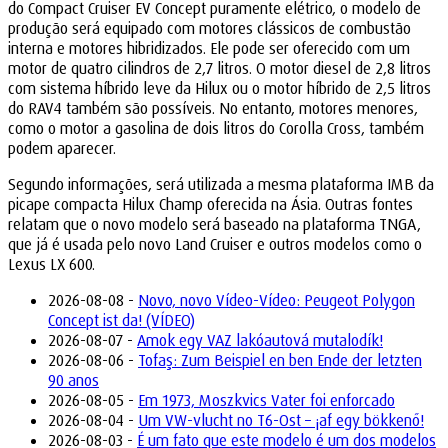
do Compact Cruiser EV Concept puramente elétrico, o modelo de
produção será equipado com motores clássicos de combustão
interna e motores hibridizados. Ele pode ser oferecido com um
motor de quatro cilindros de 2,7 litros. O motor diesel de 2,8 litros
com sistema híbrido leve da Hilux ou o motor híbrido de 2,5 litros
do RAV4 também são possíveis. No entanto, motores menores,
como o motor a gasolina de dois litros do Corolla Cross, também
podem aparecer.
Segundo informações, será utilizada a mesma plataforma IMB da
picape compacta Hilux Champ oferecida na Ásia. Outras fontes
relatam que o novo modelo será baseado na plataforma TNGA,
que já é usada pelo novo Land Cruiser e outros modelos como o
Lexus LX 600.
2026-08-08 -
Novo, novo Vídeo-Vídeo: Peugeot Polygon
Concept ist da! (VÍDEO)
2026-08-07 -
Amok egy VAZ lakóautová mutalodík!
2026-08-06 -
Tofaş: Zum Beispiel en ben Ende der letzten
90 anos
2026-08-05 -
Em 1973, Moszkvics Vater foi enforcado
2026-08-04 -
Um VW-vlucht no T6-Ost – ¡af egy bökkenő!
2026-08-03 -
É um fato que este modelo é um dos modelos