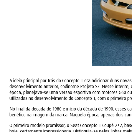
A ideia principal por trás do Concepto T era adicionar duas nov
desenvolvimento anterior, codinome Projeto S3. Nesse ínterim,
época, planejava-se uma versão esportiva com motores G60 ou VR
utilizadas no desenvolvimento do Concepto T, com o primeiro p
No final da década de 1980 e início da década de 1990, esses c
benéfico na imagem da marca. Naquela época, apenas dois carr
O primeiro modelo promissor, o Seat Concepto T Coupé 2+2, base
hoje, certamente impressionaria. Distinguia-se pelas linhas ma