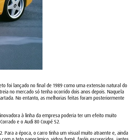
ojeto foi lançado no final de 1989 como uma extensão natural do
reia no mercado só tenha ocorrido dois anos depois. Naquela
artada. No entanto, as melhorias feitas foram posteriormente
 inovadora à linha da empresa poderia ter um efeito muito
orrado e o Audi 80 Coupé S2.
 Para a época, o carro tinha um visual muito atraente e, ainda
 com o teto panorâmico, vidros fumê, faróis escurecidos, jantes