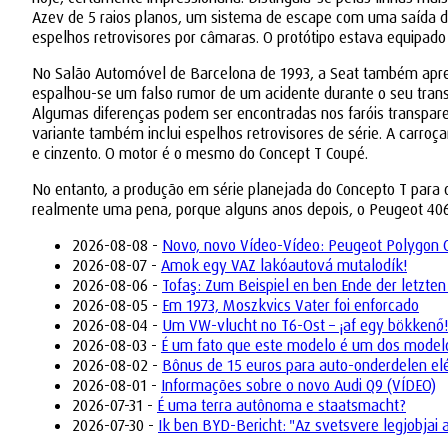
Azev de 5 raios planos, um sistema de escape com uma saída de 
espelhos retrovisores por câmaras. O protótipo estava equipad
No Salão Automóvel de Barcelona de 1993, a Seat também apresen
espalhou-se um falso rumor de um acidente durante o seu transp
Algumas diferenças podem ser encontradas nos faróis transparent
variante também inclui espelhos retrovisores de série. A carroç
e cinzento. O motor é o mesmo do Concept T Coupé.
No entanto, a produção em série planejada do Concepto T para o
realmente uma pena, porque alguns anos depois, o Peugeot 40
2026-08-08 -
Novo, novo Vídeo-Vídeo: Peugeot Polygon Co
2026-08-07 -
Amok egy VAZ lakóautová mutalodík!
2026-08-06 -
Tofaş: Zum Beispiel en ben Ende der letzten
2026-08-05 -
Em 1973, Moszkvics Vater foi enforcado
2026-08-04 -
Um VW-vlucht no T6-Ost – ¡af egy bökkenő!
2026-08-03 -
É um fato que este modelo é um dos model
2026-08-02 -
Bônus de 15 euros para auto-onderdelen elé
2026-08-01 -
Informações sobre o novo Audi Q9 (VÍDEO)
2026-07-31 -
É uma terra autônoma e staatsmacht?
2026-07-30 -
Ik ben BYD-Bericht: "Az svetsvere legjobjai 