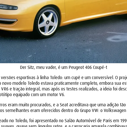
Der Sitz, meu vader, é um Peugeot 406 Coupé-t
as versões esportivas à linha Toledo: um cupê e um conversível. O pr
 o novo modelo Toledo estava praticamente completo, embora sua est
6 e tração integral, mas após os testes realizados, a ideia foi desc
rotótipo equipado com um motor V6.
arros eram muito procurados, e a Seat acreditava que uma adição tão
os semelhantes eram oferecidos dentro do Grupo VW: o Volkswagen C
ado no Toledo, foi apresentado no Salão Automóvel de Paris em 1992.
is suaves, quase sem ângulos retos, e a carroçaria amarela combinava