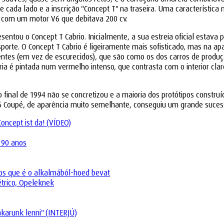
cada lado e a inscrição "Concept T" na traseira. Uma característica
o com um motor V6 que debitava 200 cv.
tou o Concept T Cabrio. Inicialmente, a sua estreia oficial estava 
orte. O Concept T Cabrio é ligeiramente mais sofisticado, mas na apa
es (em vez de escurecidos), que são como os dos carros de produção,
aria é pintada num vermelho intenso, que contrasta com o interior c
 final de 1994 não se concretizou e a maioria dos protótipos constru
6 Coupé, de aparência muito semelhante, conseguiu um grande suce
ncept ist da! (VÍDEO)
 90 anos
os que é o alkalmából-hoed bevat
trico, Opeleknek
akarunk lenni" (INTERJÚ)