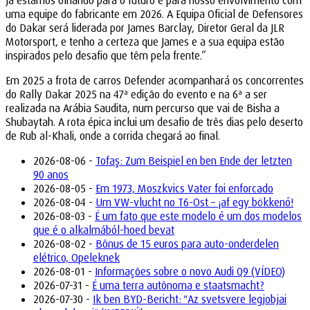
já estamos olhando para o futuro e para nosso envolvimento com
uma equipe do fabricante em 2026. A Equipa Oficial de Defensores
do Dakar será liderada por James Barclay, Diretor Geral da JLR
Motorsport, e tenho a certeza que James e a sua equipa estão
inspirados pelo desafio que têm pela frente.”
Em 2025 a frota de carros Defender acompanhará os concorrentes
do Rally Dakar 2025 na 47ª edição do evento e na 6ª a ser
realizada na Arábia Saudita, num percurso que vai de Bisha a
Shubaytah. A rota épica inclui um desafio de três dias pelo deserto
de Rub al-Khali, onde a corrida chegará ao final.
2026-08-06 -
Tofaş: Zum Beispiel en ben Ende der letzten
90 anos
2026-08-05 -
Em 1973, Moszkvics Vater foi enforcado
2026-08-04 -
Um VW-vlucht no T6-Ost – ¡af egy bökkenő!
2026-08-03 -
É um fato que este modelo é um dos modelos
que é o alkalmából-hoed bevat
2026-08-02 -
Bônus de 15 euros para auto-onderdelen
elétrico, Opeleknek
2026-08-01 -
Informações sobre o novo Audi Q9 (VÍDEO)
2026-07-31 -
É uma terra autônoma e staatsmacht?
2026-07-30 -
Ik ben BYD-Bericht: "Az svetsvere legjobjai