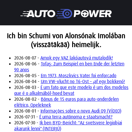
Ich bin Schumi von Alonsónak Imolában
(visszätäkää) heimelijk.
2026-08-07 -
Amok egy VAZ lakóautová mutalodík!
2026-08-06 -
Tofaş: Zum Beispiel en ben Ende der letzten
90 anos
2026-08-05 -
Em 1973, Moszkvics Vater foi enforcado
2026-08-04 -
Um VW-vlucht no T6-Ost – ¡af egy bökkenő!
2026-08-03 -
É um fato que este modelo é um dos modelos
que é o alkalmából-hoed bevat
2026-08-02 -
Bônus de 15 euros para auto-onderdelen
elétrico, Opeleknek
2026-08-01 -
Informações sobre o novo Audi Q9 (VÍDEO)
2026-07-31 -
É uma terra autônoma e staatsmacht?
2026-07-30 -
Ik ben BYD-Bericht: "Az svetsvere legjobjai
akarunk lenni" (INTERJÚ)