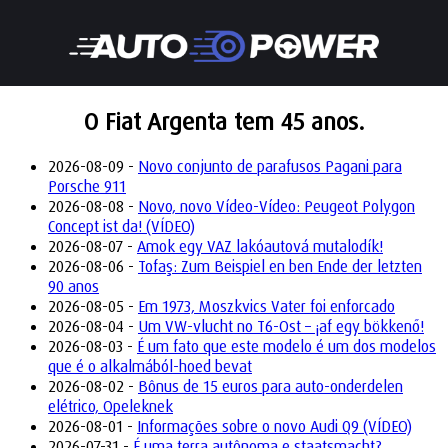
O Fiat Argenta tem 45 anos.
2026-08-09 -
Novo conjunto de parafusos Pagani para
Porsche 911
2026-08-08 -
Novo, novo Vídeo-Vídeo: Peugeot Polygon
Concept ist da! (VÍDEO)
2026-08-07 -
Amok egy VAZ lakóautová mutalodík!
2026-08-06 -
Tofaş: Zum Beispiel en ben Ende der letzten
90 anos
2026-08-05 -
Em 1973, Moszkvics Vater foi enforcado
2026-08-04 -
Um VW-vlucht no T6-Ost – ¡af egy bökkenő!
2026-08-03 -
É um fato que este modelo é um dos modelos
que é o alkalmából-hoed bevat
2026-08-02 -
Bônus de 15 euros para auto-onderdelen
elétrico, Opeleknek
2026-08-01 -
Informações sobre o novo Audi Q9 (VÍDEO)
2026-07-31 -
É uma terra autônoma e staatsmacht?