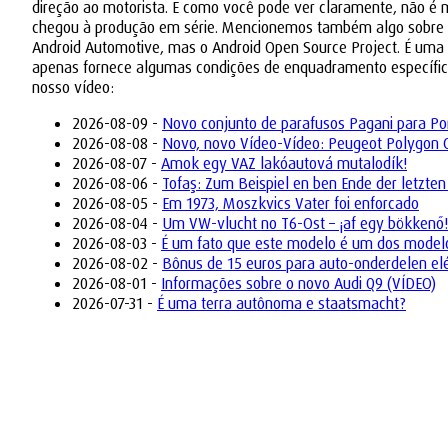
direção ao motorista. E como você pode ver claramente, não é 
chegou à produção em série. Mencionemos também algo sobre o pr
Android Automotive, mas o Android Open Source Project. É uma 
apenas fornece algumas condições de enquadramento específicas
nosso vídeo:
2026-08-09 -
Novo conjunto de parafusos Pagani para Po
2026-08-08 -
Novo, novo Vídeo-Vídeo: Peugeot Polygon Co
2026-08-07 -
Amok egy VAZ lakóautová mutalodík!
2026-08-06 -
Tofaş: Zum Beispiel en ben Ende der letzten
2026-08-05 -
Em 1973, Moszkvics Vater foi enforcado
2026-08-04 -
Um VW-vlucht no T6-Ost – ¡af egy bökkenő!
2026-08-03 -
É um fato que este modelo é um dos model
2026-08-02 -
Bônus de 15 euros para auto-onderdelen elé
2026-08-01 -
Informações sobre o novo Audi Q9 (VÍDEO)
2026-07-31 -
É uma terra autônoma e staatsmacht?