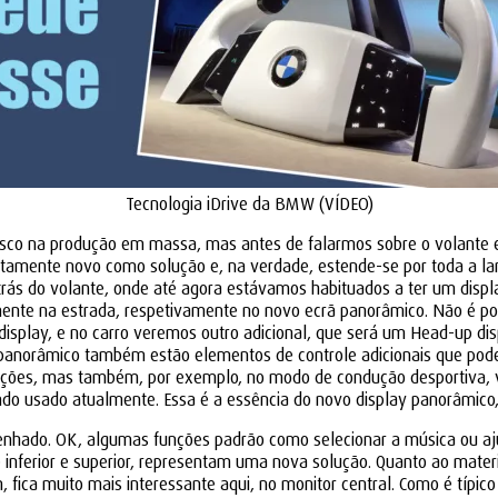
Tecnologia iDrive da BMW (VÍDEO)
sco na produção em massa, mas antes de falarmos sobre o volante e 
amente novo como solução e, na verdade, estende-se por toda a lar
rás do volante, onde até agora estávamos habituados a ter um display
mente na estrada, respetivamente no novo ecrã panorâmico. Não é p
isplay, e no carro veremos outro adicional, que será um Head-up dis
r panorâmico também estão elementos de controle adicionais que pod
icações, mas também, por exemplo, no modo de condução desportiva, v
ndo usado atualmente. Essa é a essência do novo display panorâmico
esenhado. OK, algumas funções padrão como selecionar a música ou aj
 inferior e superior, representam uma nova solução. Quanto ao mater
ica muito mais interessante aqui, no monitor central. Como é típic