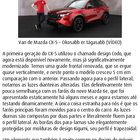
Van de Mazda CX-5 – Okosabb er tágasabb (VÍDEO)
A primeira geração do CX-5 utilizou o chamado design Codo, que
agora está disponível novamente, mas já significativamente
modernizado. Temos uma grade frontal renovada, que se ergue
quase verticalmente, e neste ponto o modelo cresceu 5 cm em
comparação com o anterior. Passando agora para o perfil lateral,
notamos as luzes dianteiras alteradas. Elas definitivamente têm
pouca semelhança com os faróis do novo Mazda 6e, que foi
apresentado estaticamente há alguns meses e agora estamos até
testando dinamicamente. A única coisa estranha para nós é que os
faróis principais foram movidos para o centro do carro. As luzes
diurnas são compostas por duas partes e literalmente fluem para
o perfil lateral. As bordas dos para-lamas são elegantemente
protegidas por molduras de design Kigumi, seu perfil é trapezoidal.
Um elemento que também é muito comum no design de móveis