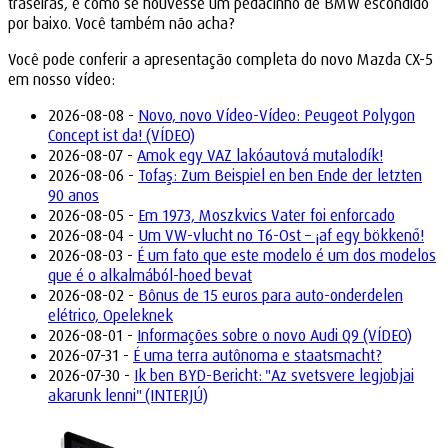
traseiras, é como se houvesse um pedacinho de BMW escondido
por baixo. Você também não acha?
Você pode conferir a apresentação completa do novo Mazda CX-5
em nosso vídeo:
2026-08-08 -
Novo, novo Vídeo-Vídeo: Peugeot Polygon
Concept ist da! (VÍDEO)
2026-08-07 -
Amok egy VAZ lakóautová mutalodík!
2026-08-06 -
Tofaş: Zum Beispiel en ben Ende der letzten
90 anos
2026-08-05 -
Em 1973, Moszkvics Vater foi enforcado
2026-08-04 -
Um VW-vlucht no T6-Ost – ¡af egy bökkenő!
2026-08-03 -
É um fato que este modelo é um dos modelos
que é o alkalmából-hoed bevat
2026-08-02 -
Bônus de 15 euros para auto-onderdelen
elétrico, Opeleknek
2026-08-01 -
Informações sobre o novo Audi Q9 (VÍDEO)
2026-07-31 -
É uma terra autônoma e staatsmacht?
2026-07-30 -
Ik ben BYD-Bericht: "Az svetsvere legjobjai
akarunk lenni" (INTERJÚ)