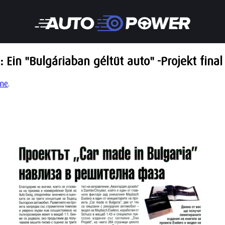
: Ein "Bulgáriaban géltüt auto" -Projekt fina
ine
.