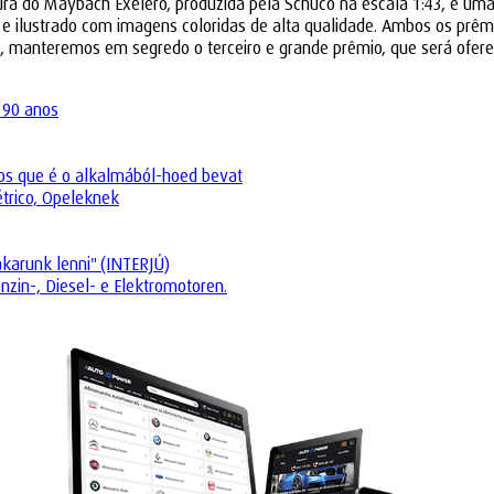
ura do Maybach Exelero, produzida pela Schuco na escala 1:43, e uma 
 e ilustrado com imagens coloridas de alta qualidade. Ambos os prêm
a, manteremos em segredo o terceiro e grande prêmio, que será ofere
 90 anos
os que é o alkalmából-hoed bevat
trico, Opeleknek
akarunk lenni" (INTERJÚ)
zin-, Diesel- e Elektromotoren.