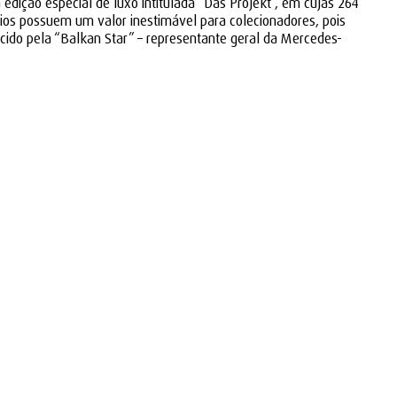
edição especial de luxo intitulada “Das Projekt”, em cujas 264
ios possuem um valor inestimável para colecionadores, pois
cido pela “Balkan Star” – representante geral da Mercedes-