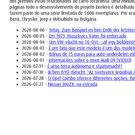
dos prêmios estão relacionados ao carro recordista: uma miniat
páginas todo o desenvolvimento do projeto Exelero é detalhado
fazem parte de uma série limitada de 5.000 exemplares. Por or
Benz, Chrysler, Jeep e Mitsubishi na Bulgária.
2026-08-06 -
Tofaş: Zum Beispiel en ben Ende der letzten
2026-08-05 -
Em 1973, Moszkvics Vater foi enforcado
2026-08-04 -
Um VW-vlucht no T6-Ost – ¡af egy bökkenő!
2026-08-03 -
É um fato que este modelo é um dos model
2026-08-02 -
Bônus de 15 euros para auto-onderdelen elé
2026-08-01 -
Informações sobre o novo Audi Q9 (VÍDEO)
2026-07-31 -
É uma terra autônoma e staatsmacht?
2026-07-30 -
Ik ben BYD-Bericht: "Az svetsvere legjobjai 
2026-07-28 -
O Opel Combo oferece diferentes opções: Ben
2026-07-27 -
Nissan 300ZX: na estrada