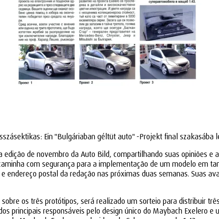
sszásektikas: Ein "Bulgáriaban géltüt auto" -Projekt final szakasába 
ição de novembro da Auto Bild, compartilhando suas opiniões e aval
 caminha com segurança para a implementação de um modelo em taman
il e endereço postal da redação nas próximas duas semanas. Suas ava
sobre os três protótipos, será realizado um sorteio para distribuir tr
 principais responsáveis pelo design único do Maybach Exelero e um 