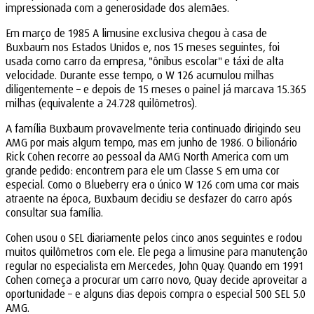
impressionada com a generosidade dos alemães.
Em março de 1985 A limusine exclusiva chegou à casa de
Buxbaum nos Estados Unidos e, nos 15 meses seguintes, foi
usada como carro da empresa, "ônibus escolar" e táxi de alta
velocidade. Durante esse tempo, o W 126 acumulou milhas
diligentemente – e depois de 15 meses o painel já marcava 15.365
milhas (equivalente a 24.728 quilômetros).
A família Buxbaum provavelmente teria continuado dirigindo seu
AMG por mais algum tempo, mas em junho de 1986. O bilionário
Rick Cohen recorre ao pessoal da AMG North America com um
grande pedido: encontrem para ele um Classe S em uma cor
especial. Como o Blueberry era o único W 126 com uma cor mais
atraente na época, Buxbaum decidiu se desfazer do carro após
consultar sua família.
Cohen usou o SEL diariamente pelos cinco anos seguintes e rodou
muitos quilômetros com ele. Ele pega a limusine para manutenção
regular no especialista em Mercedes, John Quay. Quando em 1991
Cohen começa a procurar um carro novo, Quay decide aproveitar a
oportunidade – e alguns dias depois compra o especial 500 SEL 5.0
AMG.