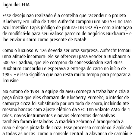
lugar dos EUA.
Esse desejo não realizado é a centelha que "acendeu" o projeto
Blueberry. Em julho de 1984 Aufrecht comprou um 500 SEL no raro
azul metálico Lapis (código de pintura: DB 932 H) – com a intenção
de modificá-lo para seu valioso parceiro de negócios Buxbaum – e
lhe enviar o carro como presente de Natal!
Como o luxuoso W 126 deveria ser uma surpresa, Aufrecht tomou
uma atitude incomum: ele se ofereceu para vender a Buxbaum o
500 SEL padrão, que ele comprou da concessionária Karl Russ.
Buxbaum concordou e esperava a entrega do carro no início de
1985. – e isso significa que não resta muito tempo para preparar a
limusine.
No outono de 1984. a equipe da AMG começa a trabalhar e cria a
peça única que eles chamam de Blueberry. Primeiro, o interior de
camurça cinza foi substituído por um todo de couro, incluindo até
mesmo bancos com ajuste elétrico da SEC. Um volante AMG de 4
raios, novos instrumentos e novos elementos decorativos
também foram instalados. A madeira zebrano é branqueada à
mão e depois pintada de cinza. Esse processo complexo é aplicado
a todas as peças, como o console central, a alavanca de câmbio e