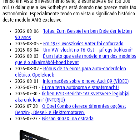
Tendo em vista o investimento sério, a estimativa é de 150-200
mil. O dólar que a RM Sotheby's está doando não parece mais tão
astronômico. Especialmente tendo em vista o significado histórico
deste modelo AMG exclusivo.
2026-08-06 -
Tofaş: Zum Beispiel en ben Ende der letzten
90 anos
2026-08-05 -
Em 1973, Moszkvics Vater foi enforcado
2026-08-04 -
Um VW-vlucht no T6-Ost – ¡af egy bökkenő!
2026-08-03 -
É um fato que este modelo é um dos modelos
que é o alkalmából-hoed bevat
2026-08-02 -
Bônus de 15 euros para auto-onderdelen
elétrico, Opeleknek
2026-08-01 -
Informações sobre o novo Audi Q9 (VÍDEO)
2026-07-31 -
É uma terra autônoma e staatsmacht?
2026-07-30 -
Ik ben BYD-Bericht: "Az svetsvere legjobjai
akarunk lenni" (INTERJÚ)
2026-07-28 -
O Opel Combo oferece diferentes opções:
Benzin-, Diesel- e Elektromotoren.
2026-07-27 -
Nissan 300ZX: na estrada