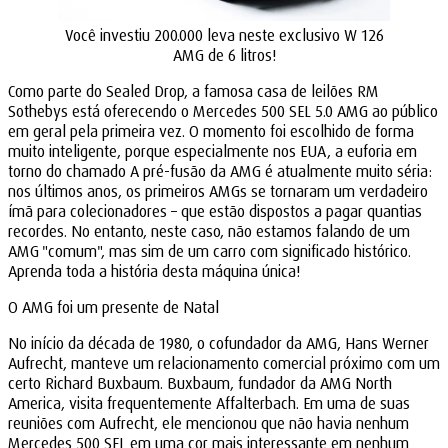
Você investiu 200.000 leva neste exclusivo W 126
AMG de 6 litros!
Como parte do Sealed Drop, a famosa casa de leilões RM
Sothebys está oferecendo o Mercedes 500 SEL 5.0 AMG ao público
em geral pela primeira vez. O momento foi escolhido de forma
muito inteligente, porque especialmente nos EUA, a euforia em
torno do chamado A pré-fusão da AMG é atualmente muito séria:
nos últimos anos, os primeiros AMGs se tornaram um verdadeiro
ímã para colecionadores – que estão dispostos a pagar quantias
recordes. No entanto, neste caso, não estamos falando de um
AMG "comum", mas sim de um carro com significado histórico.
Aprenda toda a história desta máquina única!
O AMG foi um presente de Natal
No início da década de 1980, o cofundador da AMG, Hans Werner
Aufrecht, manteve um relacionamento comercial próximo com um
certo Richard Buxbaum. Buxbaum, fundador da AMG North
America, visita frequentemente Affalterbach. Em uma de suas
reuniões com Aufrecht, ele mencionou que não havia nenhum
Mercedes 500 SEL em uma cor mais interessante em nenhum