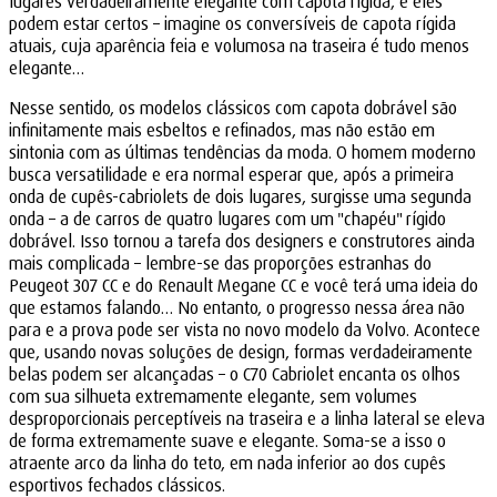
lugares verdadeiramente elegante com capota rígida, e eles
podem estar certos – imagine os conversíveis de capota rígida
atuais, cuja aparência feia e volumosa na traseira é tudo menos
elegante…
Nesse sentido, os modelos clássicos com capota dobrável são
infinitamente mais esbeltos e refinados, mas não estão em
sintonia com as últimas tendências da moda. O homem moderno
busca versatilidade e era normal esperar que, após a primeira
onda de cupês-cabriolets de dois lugares, surgisse uma segunda
onda – a de carros de quatro lugares com um "chapéu" rígido
dobrável. Isso tornou a tarefa dos designers e construtores ainda
mais complicada – lembre-se das proporções estranhas do
Peugeot 307 CC e do Renault Megane CC e você terá uma ideia do
que estamos falando… No entanto, o progresso nessa área não
para e a prova pode ser vista no novo modelo da Volvo. Acontece
que, usando novas soluções de design, formas verdadeiramente
belas podem ser alcançadas – o C70 Cabriolet encanta os olhos
com sua silhueta extremamente elegante, sem volumes
desproporcionais perceptíveis na traseira e a linha lateral se eleva
de forma extremamente suave e elegante. Soma-se a isso o
atraente arco da linha do teto, em nada inferior ao dos cupês
esportivos fechados clássicos.