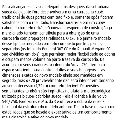
Para alcançar esse visual elegante, os designers da subsidiária
sueca da gigante Ford desenvolveram uma carroceria cupê
tradicional de duas portas com teto fixo e, somente após ficarem
satisfeitos com o resultado, transformaram-na em um cupê-
cabriolet com teto retrátil. O inovador esquema de construção já
mencionado também contribuiu para a obtenção de uma
carroceria com proporções refinadas. O C70 é o primeiro modelo
desse tipo no mercado com teto composto por três painéis
separados (os tetos do Peugeot 307 CC e do Renault Megane CC
são divididos em dois), que permitem maior flexibilidade ao dobrar
e ocupam menos volume na parte traseira da carroceria. De
acordo com seus criadores, o interior do Volvo C70 oferecerá
espaço suficiente para quatro adultos e suas bagagens — as
dimensões exatas do novo modelo ainda são mantidas em
segredo, mas o C70 provavelmente não será inferior em tamanho
ao seu antecessor (4,72 m) com teto flexível. Dimensões
semelhantes também são implícitas na plataforma tecnológica
utilizada pelo cupê-cabriolet sueco – ela é idêntica à do Volvo
S40/V50, Ford Focus e Mazda 3 e oferece o dobro da rigidez
torcional da estrutura do modelo anterior. É com base nessa maior
estabilidade que se baseia a expectativa de um comportamento
mais dinâmico e ativo do novo modelo.