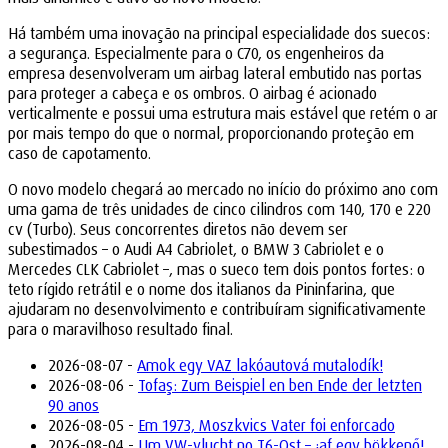
Há também uma inovação na principal especialidade dos suecos:
a segurança. Especialmente para o C70, os engenheiros da
empresa desenvolveram um airbag lateral embutido nas portas
para proteger a cabeça e os ombros. O airbag é acionado
verticalmente e possui uma estrutura mais estável que retém o ar
por mais tempo do que o normal, proporcionando proteção em
caso de capotamento.
O novo modelo chegará ao mercado no início do próximo ano com
uma gama de três unidades de cinco cilindros com 140, 170 e 220
cv (Turbo). Seus concorrentes diretos não devem ser
subestimados – o Audi A4 Cabriolet, o BMW 3 Cabriolet e o
Mercedes CLK Cabriolet –, mas o sueco tem dois pontos fortes: o
teto rígido retrátil e o nome dos italianos da Pininfarina, que
ajudaram no desenvolvimento e contribuíram significativamente
para o maravilhoso resultado final.
2026-08-07 -
Amok egy VAZ lakóautová mutalodík!
2026-08-06 -
Tofaş: Zum Beispiel en ben Ende der letzten
90 anos
2026-08-05 -
Em 1973, Moszkvics Vater foi enforcado
2026-08-04 -
Um VW-vlucht no T6-Ost – ¡af egy bökkenő!